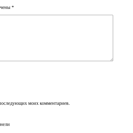
ечены
*
ля последующих моих комментариев.
анели