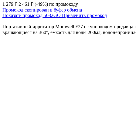
1 279 ₽
2 461 ₽
(-49%)
по промокоду
Промокод скопирован в буфер обмена
Показать промокод
5032GO
Применить промокод
Портативный ирригатор Mornwell F27 с купонкодом продавца на
вращающиеся на 360°, ёмкость для воды 200мл, водонепроницаем