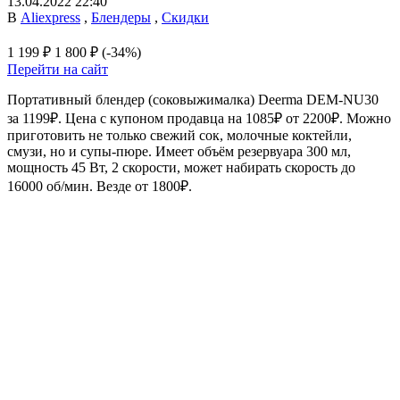
13.04.2022 22:40
В
Aliexpress
,
Блендеры
,
Скидки
1 199 ₽
1 800 ₽
(-34%)
Перейти на сайт
Портативный блендер (соковыжималка) Deerma DEM-NU30
за 1199₽. Цена с купоном продавца на 1085₽ от 2200₽. Можно
приготовить не только свежий сок, молочные коктейли,
смузи, но и супы-пюре. Имеет объём резервуара 300 мл,
мощность 45 Вт, 2 скорости, может набирать скорость до
16000 об/мин. Везде от 1800₽.