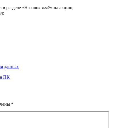
и в разделе «Начало» жмём на акцию;
д;
ия данных
на ПК
ечены
*