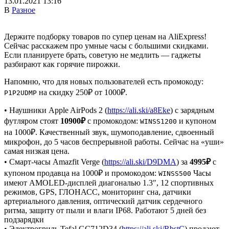
13.01.2021 13:16
В
Разное
Держите подборку товаров по супер ценам на AliExpress!
Сейчас расскажем про умные часы с большими скидками.
Если планируете брать, советую не медлить — гаджеты
разбирают как горячие пирожки.
Напомню, что для новых пользователей есть промокоду:
на скидку 250₽ от 1000₽.
P1P2UDMP
• Наушники Apple AirPods 2 (
https://ali.ski/a8Eke
) с зарядным
футляром стоят
10900₽
с промокодом:
и купоном
WINSS1200
на 1000₽. Качественный звук, шумоподавление, сдвоенный
микрофон, до 5 часов беспрерывной работы. Сейчас на «уши»
самая низкая цена.
• Смарт-часы Amazfit Verge (
https://ali.ski/D9DMA
) за
4995₽
с
купоном продавца на 1000₽ и промокодом:
Часы
WINSS500
имеют AMOLED-дисплей диагональю 1.3″, 12 спортивных
режимов, GPS, ГЛОНАСС, мониторинг сна, датчики
артериального давления, оптический датчик сердечного
ритма, защиту от пыли и влаги IP68. Работают 5 дней без
подзарядки
• Электрогриль Tefal GC712D34 (
https://ali.ski/RbstC
) продают