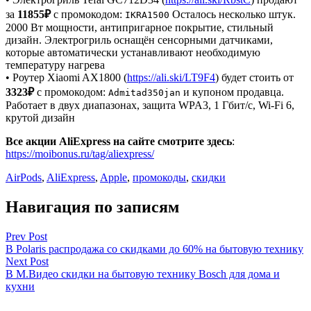
за
11855₽
с промокодом:
Осталось несколько штук.
IKRA1500
2000 Вт мощности, антипригарное покрытие, стильный
дизайн. Электрогриль оснащён сенсорными датчиками,
которые автоматически устанавливают необходимую
температуру нагрева
• Роутер Xiaomi AX1800 (
https://ali.ski/LT9F4
) будет стоить от
3323₽
с промокодом:
и купоном продавца.
Admitad350jan
Работает в двух диапазонах, защита WPA3, 1 Гбит/с, Wi-Fi 6,
крутой дизайн
Все акции AliExpress на сайте смотрите здесь
:
https://moibonus.ru/tag/aliexpress/
AirPods
,
AliExpress
,
Apple
,
промокоды
,
скидки
Навигация по записям
Prev Post
В Polaris распродажа со скидками до 60% на бытовую технику
Next Post
В М.Видео скидки на бытовую технику Bosch для дома и
кухни