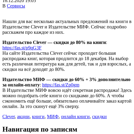
16.12.2020 19:05
В
Сервисы
Нашли для вас несколько актуальных предложений на книги в
Издательстве Clever и Издательстве МИФ. Сейчас подробно
расскажем про каждое из них.
Издательство Clever — скидки до 80% на книги
:
https://fas.st/p9qG3F
На сайте Издательства Clever сейчас проходит большая
распродажа книг, которая продлится до 18 декабря. На выбор
есть различная литература как для детей, так и для взрослых, а
скидки на всё доходят до 80%.
Издательство МИФ — скидки до 60% + 3% дополнительно
за онлайн-оплату
:
https://fas.st/Zp0gm
В Издательстве МИФ вовсю идёт секретная распродажа! Здесь
можно подобрать себе книги со скидками до 60%. А чтобы
сэкономить ещё больше, обязательно оплачивайте заказ картой
онлайн. За это скинут ещё 3% сверху.
Clever
,
акции
,
книги
,
МИФ
,
онлайн книги
,
скидки
Навигация по записям