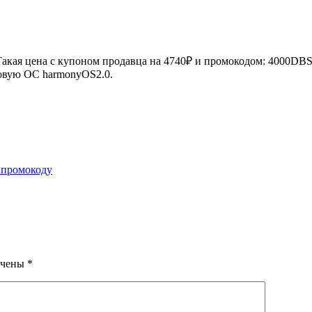
кая цена с купоном продавца на 4740₽
и промокодом: 4000DBSS
новую ОС harmonyOS2.0.
о промокоду
ечены
*