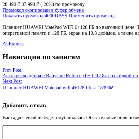
28 490 ₽
37 990 ₽
(-26%)
по промокоду
Промокод скопирован в буфер обмена
Показать промокод
4000DBSS
Применить промокод
Планшет HUAWEI MatePad WIFI 6+128 ГБ по выгодной цене. Та
оперативной памяти и 128 ГБ, экран на 10,8 дюймов, а также 
AliExpress
Навигация по записям
Prev Post
Автокресло детское Babycare Rubin гр 0+ I, 0-18к со скидкой п
Next Post
Планшет HUAWEI Matepad wifi 4+128 ГБ за 18990₽
Добавить отзыв
Ваш адрес email не будет опубликован.
Обязательные поля пом