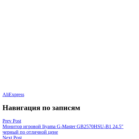
AliExpress
Навигация по записям
Prev Post
Монитор игровой Iiyama G-Master GB2570HSU-B1 24.5″
черный по отличной цене
Next Post