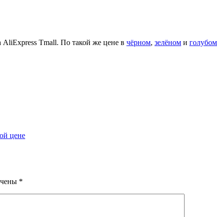
liExpress Tmall. По такой же цене в
чёрном
,
зелёном
и
голубом
ой цене
ечены
*