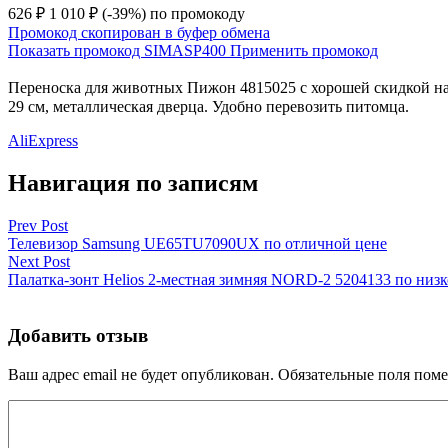
626 ₽
1 010 ₽
(-39%)
по промокоду
Промокод скопирован в буфер обмена
Показать промокод
SIMASP400
Применить промокод
Переноска для животных Пижон 4815025 с хорошей скидкой на A
29 см, металлическая дверца. Удобно перевозить питомца.
AliExpress
Навигация по записям
Prev Post
Телевизор Samsung UE65TU7090UX по отличной цене
Next Post
Палатка-зонт Helios 2-местная зимняя NORD-2 5204133 по низк
Добавить отзыв
Ваш адрес email не будет опубликован.
Обязательные поля пом