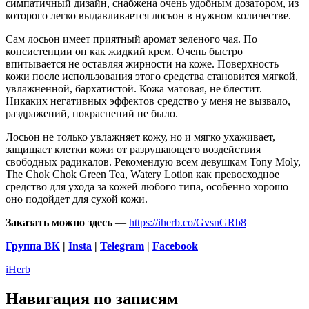
симпатичный дизайн, снабжена очень удобным дозатором, из
которого легко выдавливается лосьон в нужном количестве.
Сам лосьон имеет приятный аромат зеленого чая. По
консистенции он как жидкий крем. Очень быстро
впитывается не оставляя жирности на коже. Поверхность
кожи после использования этого средства становится мягкой,
увлажненной, бархатистой. Кожа матовая, не блестит.
Никаких негативных эффектов средство у меня не вызвало,
раздражений, покраснений не было.
Лосьон не только увлажняет кожу, но и мягко ухаживает,
защищает клетки кожи от разрушающего воздействия
свободных радикалов. Рекомендую всем девушкам Tony Moly,
The Chok Chok Green Tea, Watery Lotion как превосходное
средство для ухода за кожей любого типа, особенно хорошо
оно подойдет для сухой кожи.
Заказать можно здесь
—
https://iherb.co/GvsnGRb8
Группа
ВК
|
Insta
|
Telegram
|
Facebook
iHerb
Навигация по записям