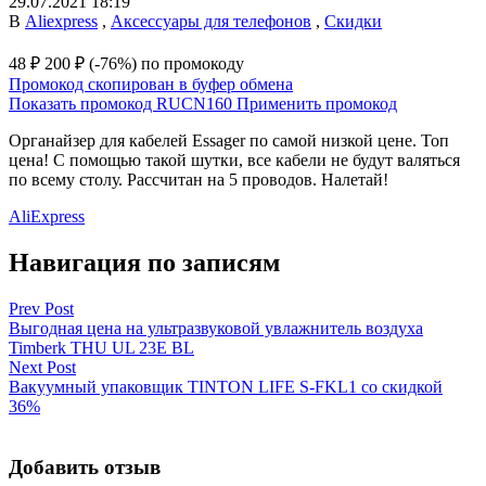
29.07.2021 18:19
В
Aliexpress
,
Аксессуары для телефонов
,
Скидки
48 ₽
200 ₽
(-76%)
по промокоду
Промокод скопирован в буфер обмена
Показать промокод
RUCN160
Применить промокод
Органайзер для кабелей Essager по самой низкой цене. Топ
цена! С помощью такой шутки, все кабели не будут валяться
по всему столу. Рассчитан на 5 проводов. Налетай!
AliExpress
Навигация по записям
Prev Post
Выгодная цена на ультразвуковой увлажнитель воздуха
Timberk THU UL 23E BL
Next Post
Вакуумный упаковщик TINTON LIFE S-FKL1 со скидкой
36%
Добавить отзыв