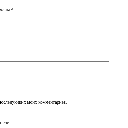
ечены
*
ля последующих моих комментариев.
анели