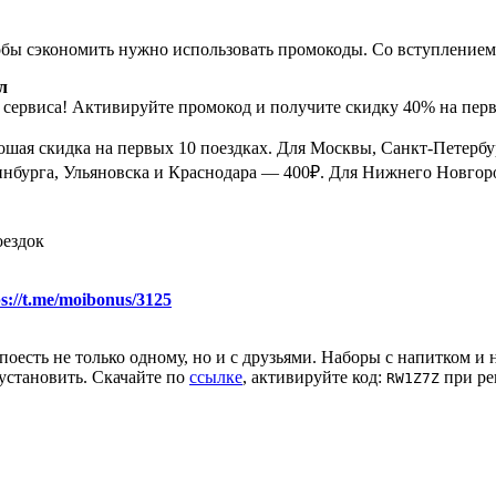
Чтобы сэкономить нужно использовать промокоды. Со вступлением 
л
 сервиса! Активируйте промокод и получите скидку 40% на пер
рошая скидка на первых 10 поездках. Для Москвы, Санкт-Петербу
нбурга, Ульяновска и Краснодара — 400₽. Для Нижнего Новгород
оездок
ps://t.me/moibonus/3125
оесть не только одному, но и с друзьями. Наборы с напитком и
установить. Скачайте по
ссылке
, активируйте код:
при ре
RW1Z7Z