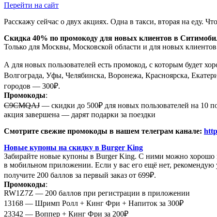
Перейти на сайт
Расскажу сейчас о двух акциях. Одна в такси, вторая на еду. 
Скидка 40% по промокоду для новых клиентов в Ситимоби
Только для Москвы, Московской области и для новых клиентов
А для новых пользователей есть промокод, с которым будет хо
Волгограда, Уфы, Челябинска, Воронежа, Красноярска, Екатери
городов — 300₽.
Промокоды
:
C9CMQAJ
— скидки до 500₽ для новых пользователей на 10 п
акция завершена — дарят подарки за поездки
Смотрите свежие промокоды в нашем телеграм канале:
htt
Новые купоны на скидку в Burger King
Забирайте новые купоны в Burger King. С ними можно хорошо п
в мобильном приложении. Если у вас его ещё нет, рекомендую 
получите 200 баллов за первый заказ от 699₽.
Промокоды
:
RW1Z7Z — 200 баллов при регистрации в приложении
13168 — Шримп Ролл + Кинг Фри + Напиток за 300₽
23342 — Воппер + Кинг Фри за 200₽