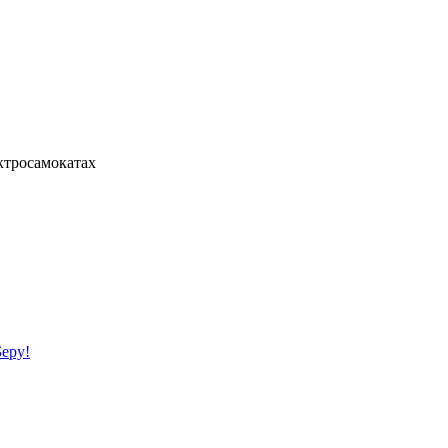
ктросамокатах
еру!