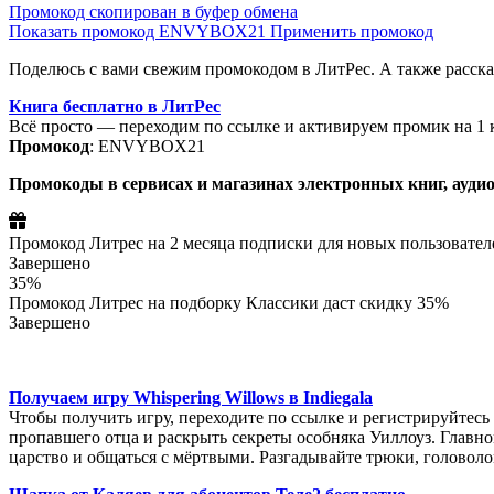
Промокод скопирован в буфер обмена
Показать промокод
ENVYBOX21
Применить промокод
Поделюсь с вами свежим промокодом в ЛитРес. А также расскажу
Книга бесплатно в ЛитРес
Всё просто — переходим по ссылке и активируем промик на 1 к
Промокод
: ENVYBOX21
Промокоды в сервисах и магазинах электронных книг, ауди
Промокод Литрес на 2 месяца подписки для новых пользовател
Завершено
35%
Промокод Литрес на подборку Классики даст скидку 35%
Завершено
Получаем игру Whispering Willows в Indiegala
Чтобы получить игру, переходите по ссылке и регистрируйтесь 
пропавшего отца и раскрыть секреты особняка Уиллоуз. Главно
царство и общаться с мёртвыми. Разгадывайте трюки, головол