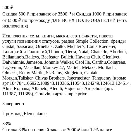
500 ₽
Скидка 500 ₽ при заказе от 3500 ₽ и Скидка 1000 ₽ при заказе
от 6500 ₽ по промокоду ДЛЯ ВСЕХ ПОЛЬЗОВАТЕЛЕЙ (есть
исключения)
Исключения: сеты, книги, маски, сертификаты, пакеты,
услуги повышения статусов, раздел Simple Collection, бренды
Cristal, Sassicaia, Ornellaia, Zalto, Michter’s, Louis Roederer,
Галицкий и Галицкий,Thonon, Tierra, Natal, Chateldo, Aberlour,
Ballantine’s,Baileys, Beefeater, Bulleit, Havana Club, Glenlivet,
Dalwhinnie, Jameson, Johnnie Walker, Caol Ila, Cardhu,Cointreau,
Lagavulin, Macallan, Monkey 47, Martell, Metaxa, Mortlach,
Olmeca, Remy Martin, St-Remy, Singleton, Captain
Morgan,Talisker, Chivas Brothers, Jagermeister, Tanqueray (кроме
арт.104784,106922,108943,110386,110543,124249,124613,124614,
Alma Romana, Alfabeto, Aleotti, Vignerons Ardechois (арт.
111387, 111388), Coravin, карта simple prive.
Завершено
Промокод Elementaree
33%
Скидка 33% на первый заказ от 3000 ₽ или 12% на все