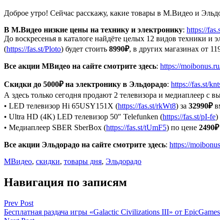
Доброе утро! Сейчас расскажу, какие товары в М.Видео и Эль
В М.Видео низкие цены на технику и электронику
:
https://fas
До воскресенья в каталоге найдёте целых 12 видов техники и 
(
https://fas.st/Ploto
) будет стоить
8990₽
, в других магазинах от 11
Все акции МВидео на сайте смотрите здесь
:
https://moibonus.ru
Скидки до 5000₽ на электронику в Эльдорадо
:
https://fas.st/kn
А здесь только сегодня продают 2 телевизора и медиаплеер с в
• LED телевизор Hi 65USY151X (
https://fas.st/rkWt8
) за
32990₽
в
• Ultra HD (4K) LED телевизор 50″ Telefunken (
https://fas.st/pI-fe
)
• Медиаплеер SBER SberBox (
https://fas.st/tUmF5
) по цене
2490₽
Все акции Эльдорадо на сайте смотрите здесь
:
https://moibonus
МВидео
,
скидки
,
товары дня
,
Эльдорадо
Навигация по записям
Prev Post
Бесплатная раздача игры «Galactic Civilizations III» от EpicGames