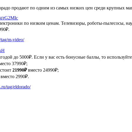
дорадо продают по одним из самых низких цен среди крупных ма
.st/rG2MIc
электроники по низким ценам. Телевизоры, роботы-пылесосы, на
990₽.
/tag/m-video/
tsH
ыгодой до 5000₽. Если у вас есть бонусные баллы, то используйт
место 37990₽;
 стоит
21990₽
вместо 24990₽;
вместо 2990₽.
.ru/tag/eldorado/