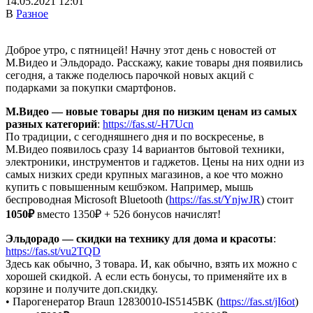
14.05.2021 12:01
В
Разное
Доброе утро, с пятницей! Начну этот день с новостей от
М.Видео и Эльдорадо. Расскажу, какие товары дня появились
сегодня, а также поделюсь парочкой новых акций с
подарками за покупки смартфонов.
М.Видео — новые товары дня по низким ценам из самых
разных категорий
:
https://fas.st/-H7Ucn
По традиции, с сегодняшнего дня и по воскресенье, в
М.Видео появилось сразу 14 вариантов бытовой техники,
электроники, инструментов и гаджетов. Цены на них одни из
самых низких среди крупных магазинов, а кое что можно
купить с повышенным кешбэком. Например, мышь
беспроводная Microsoft Bluetooth (
https://fas.st/YnjwJR
) стоит
1050₽
вместо 1350₽ + 526 бонусов начислят!
Эльдорадо — скидки на технику для дома и красоты
:
https://fas.st/vu2TQD
Здесь как обычно, 3 товара. И, как обычно, взять их можно с
хорошей скидкой. А если есть бонусы, то применяйте их в
корзине и получите доп.скидку.
• Парогенератор Braun 12830010-IS5145BK (
https://fas.st/jI6ot
)