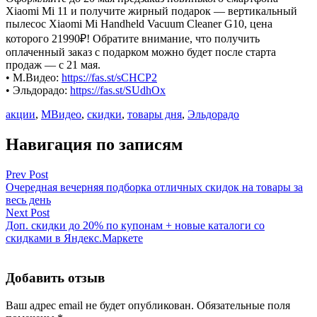
Xiaomi Mi 11 и получите жирный подарок — вертикальный
пылесос Xiaomi Mi Handheld Vacuum Cleaner G10, цена
которого 21990₽! Обратите внимание, что получить
оплаченный заказ с подарком можно будет после старта
продаж — с 21 мая.
• М.Видео:
https://fas.st/sCHCP2
• Эльдорадо:
https://fas.st/SUdhOx
акции
,
МВидео
,
скидки
,
товары дня
,
Эльдорадо
Навигация по записям
Prev Post
Очередная вечерняя подборка отличных скидок на товары за
весь день
Next Post
Доп. скидки до 20% по купонам + новые каталоги со
скидками в Яндекс.Маркете
Добавить отзыв
Ваш адрес email не будет опубликован.
Обязательные поля