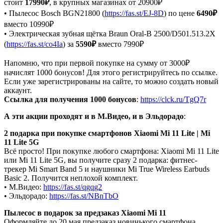
стоит
17990₽
, в крупных магазинах от 20900₽
• Пылесос Bosch BGN21800 (
https://fas.st/EJ-8D
) по цене
6490₽
вместо 10990₽
• Электрическая зубная щётка Braun Oral-B 2500/D501.513.2X
(
https://fas.st/co4Ia
) за
5590₽
вместо 7990₽
Напомню, что при первой покупке на сумму от 3000₽
начислят 1000 бонусов! Для этого регистрируйтесь по ссылке.
Если уже зарегистрированы на сайте, то можно создать новый
аккаунт.
Ссылка для получения 1000 бонусов
:
https://clck.ru/TgQ7r
А эти акции проходят и в М.Видео, и в Эльдорадо
:
2 подарка при покупке смартфонов Xiaomi Mi 11 Lite | Mi
11 Lite 5G
Всё просто! При покупке любого смартфона: Xiaomi Mi 11 Lite
или Mi 11 Lite 5G, вы получите сразу 2 подарка: фитнес-
трекер Mi Smart Band 5 и наушники Mi True Wireless Earbuds
Basic 2. Получится неплохой комплект.
• М.Видео:
https://fas.st/qgqg2
• Эльдорадо:
https://fas.st/NBnTbO
Пылесос в подарок за предзаказ Xiaomi Mi 11
Оформляйте до 20 мая предзаказ новинького смартфона