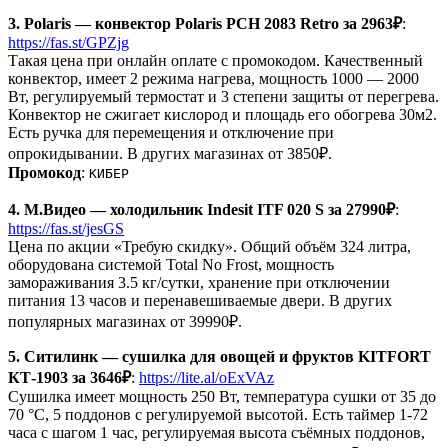
3. Polaris — конвектор Polaris PCH 2083 Retro за 2963₽
:
https://fas.st/GPZjg
Такая цена при онлайн оплате с промокодом. Качественный
конвектор, имеет 2 режима нагрева, мощность 1000 — 2000
Вт, регулируемый термостат и 3 степени защиты от перегрева.
Конвектор не сжигает кислород и площадь его обогрева 30м2.
Есть ручка для перемещения и отключение при
опрокидывании. В других магазинах от 3850₽.
Промокод
:
КИБЕР
4. М.Видео — холодильник Indesit ITF 020 S за 27990₽
:
https://fas.st/jesGS
Цена по акции «Требую скидку». Общий объём 324 литра,
оборудована системой Total No Frost, мощность
замораживания 3.5 кг/сутки, хранение при отключении
питания 13 часов и перенавешиваемые двери. В других
популярных магазинах от 39990₽.
5. Ситилинк — сушилка для овощей и фруктов KITFORT
КТ-1903 за 3646₽
:
https://lite.al/oExVAz
Сушилка имеет мощность 250 Вт, температура сушки от 35 до
70 °С, 5 поддонов с регулируемой высотой. Есть таймер 1-72
часа с шагом 1 час, регулируемая высота съёмных поддонов,