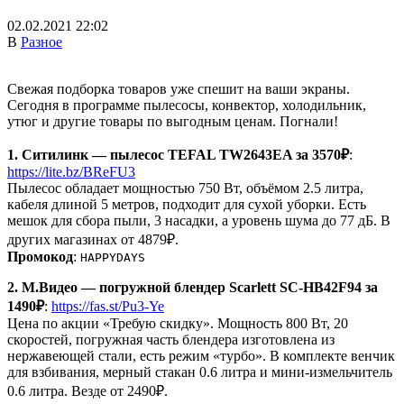
02.02.2021 22:02
В
Разное
Свежая подборка товаров уже спешит на ваши экраны.
Сегодня в программе пылесосы, конвектор, холодильник,
утюг и другие товары по выгодным ценам. Погнали!
1. Ситилинк — пылесос TEFAL TW2643EA за 3570₽
:
https://lite.bz/BReFU3
Пылесос обладает мощностью 750 Вт, объёмом 2.5 литра,
кабеля длиной 5 метров, подходит для сухой уборки. Есть
мешок для сбора пыли, 3 насадки, а уровень шума до 77 дБ. В
других магазинах от 4879₽.
Промокод
:
HAPPYDAYS
2. М.Видео — погружной блендер Scarlett SC-HB42F94 за
1490₽
:
https://fas.st/Pu3-Ye
Цена по акции «Требую скидку». Мощность 800 Вт, 20
скоростей, погружная часть блендера изготовлена из
нержавеющей стали, есть режим «турбо». В комплекте венчик
для взбивания, мерный стакан 0.6 литра и мини-измельчитель
0.6 литра. Везде от 2490₽.