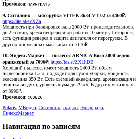
Промокод
:
HAPPYDAYS
9. Ситилинк — мясорубка VITEK 3634-VT-02 за 4460₽
:
https://lite.al/evXZa
Мощность при блокировке вала 2000 Вт, производительность
до 2 кг/мин, время непрерывной работы 10 минут, 1 скорость,
есть функция реверса и защита двигателя от перегрузки. В
других популярных магазинах от 5170₽.
10. Яндекс.Маркет — пылесос ARNICA Bora 3000 чёрно-
оранжевый за 7096₽
:
https://fas.st/ZX1hDB
Хороший пылесос, имеет мощность 2400 Вт, объём
пылесборника 1.2 л, подходит для сухой уборки, мощность
всасывания 350 Вт. Есть съёмный аквафильтр, ароматизация и
очистка воздуха, уровень шума до 79 дБ. В других магазинах
от 8990₽.
Промокод
:
CODE26
Polaris
,
МВидео
,
Ситилинк
,
скидки
,
Эльдорадо
,
ЯндексМаркет
Навигация по записям