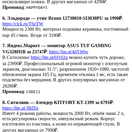
нескользящие ножки. В других магазинах от 4290₽.
Промокод
:
HAPPYDAYS
6. Эльдорадо — утюг Braun 12730010-SI3030PU за 1990₽
:
https://clck.ru/T6zTW
Мощность 2300 Вт, материал подошвы керамика, постоянный
пар 45 г/мин. Везде от 3180₽.
7. Яндекс.Маркет — монитор ASUS TUF GAMING
VG328H1B за 23747₽
:
https://fas.st/4dYb0w
В Ситилинке
https://lite.al/0J102u
можно купить чуть дороже,
за 23990₽. Профессиональный игровой монитор с изогнутым
экраном, диагональю 31.5″, разрешением 1920×1080, частотой
обновления экрана 165 Гц, временем отклика 1 мс, есть также
подсветка без мерцания. В других популярных магазинах от
28280₽.
Промокод
:
CODE21
8. Ситилинк — блендер KITFORT KT-1399 за 6791₽
:
https://lite.al/3BfZn
Имеет 4 режима работы, мощность 2000 Вт, объём чаши 2 л,
есть регулировка скорости, импульсный режим. Корпус
изготовлен из пластика, а ножи из нержавеющей стали. В
других магазинах от 7990₽.