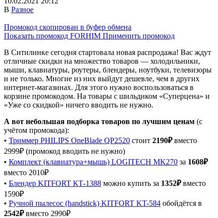
10.02.2021 20:12
В
Разное
Промокод скопирован в буфер обмена
Показать промокод
FORHIM
Применить промокод
В Ситилинке сегодня стартовала новая распродажа! Вас ждут
отличные скидки на множество товаров — холодильники,
мыши, клавиатуры, роутеры, блендеры, ноутбуки, телевизоры
и не только. Многие из них выйдут дешевле, чем в других
интернет-магазинах. Для этого нужно воспользоваться в
корзине промокодом. На товары с шильдиком «Суперцена» и
«Уже со скидкой» ничего вводить не нужно.
А вот небольшая подборка товаров по лучшим ценам
(с
учётом промокода):
•
Триммер PHILIPS OneBlade QP2520
стоит
2190₽
вместо
2999₽ (промокод вводить не нужно)
•
Комплект (клавиатура+мышь) LOGITECH MK270
за
1608₽
вместо 2010₽
•
Блендер KITFORT КТ-1388
можно купить за
1352₽
вместо
1590₽
•
Ручной пылесос (handstick) KITFORT KT-584
обойдётся в
2542₽
вместо 2990₽