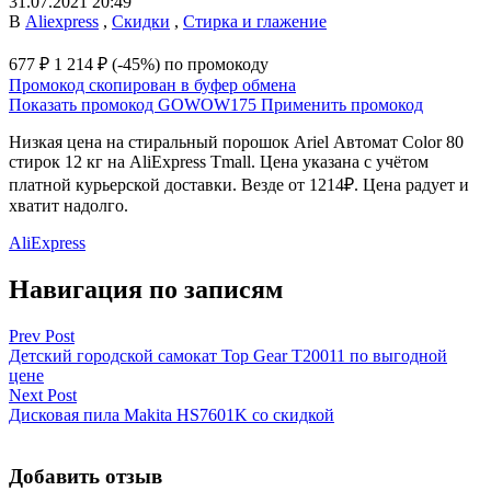
31.07.2021 20:49
В
Aliexpress
,
Скидки
,
Стирка и глажение
677 ₽
1 214 ₽
(-45%)
по промокоду
Промокод скопирован в буфер обмена
Показать промокод
GOWOW175
Применить промокод
Низкая цена на стиральный порошок Ariel Автомат Color 80
стирок 12 кг на AliExpress Tmall. Цена указана с учётом
платной курьерской доставки. Везде от 1214₽. Цена радует и
хватит надолго.
AliExpress
Навигация по записям
Prev Post
Детский городской самокат Top Gear Т20011 по выгодной
цене
Next Post
Дисковая пила Makita HS7601K со скидкой
Добавить отзыв