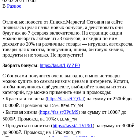
02.02.2021 10:42
В
Разное
Отличные новости от Яндекс.Маркета! Сегодня на сайте
появилась целая пачка новых бонусов, а действовать они
будут аж до 7 февраля включительно. На странице акции
можно выбрать любые из 23 бонусов, а скидки по ним
доходят до 20% на различные товары — игрушки, автокресла,
товары для красоты, подгузники, шины, бытовую химию,
продукты и не только. Не пропустите!
Забрать бонусы
:
https://fas.st/LjVZF0
С бонусами получится очень выгодно, и многие товары
можно купить по самым низким ценам в интернете. Кстати,
чтобы получилось ещё дешевле, выбирайте товары из этих
категорий, где можно применить ещё и промокоды:
• Красота и гигиена (
https://fas.st/CQ1ai
) на сумму от 2500₽ до
10 000₽. Промокод на 15%:
BEAUTY_YM
• Бытовая химия (
https://fas.st/3PuMS
) на сумму от 1000₽ до
5000₽. Промокод на 10%:
CLEAN_YM
• Продукты и напитки (
https://fas.st/_1VP61
) на сумму от 3000₽
до 9000₽. Промокод на 15%:
FOOD_YM