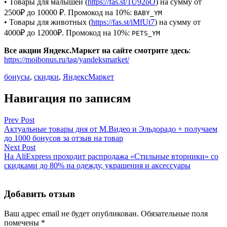
• Товары для малышей (
https://fas.st/1U92oO
) на сумму от
2500₽ до 10000 ₽. Промокод на 10%:
BABY_YM
• Товары для животных (
https://fas.st/iMfUt7
) на сумму от
4000₽ до 12000₽. Промокод на 10%:
PETS_YM
Все акции Яндекс.Маркет на сайте смотрите здесь
:
https://moibonus.ru/tag/yandeksmarket/
бонусы
,
скидки
,
ЯндексМаркет
Навигация по записям
Prev Post
Актуальные товары дня от М.Видео и Эльдорадо + получаем
до 1000 бонусов за отзыв на товар
Next Post
На AliExpress проходит распродажа «Стильные вторники» со
скидками до 80% на одежду, украшения и аксессуары
Добавить отзыв
Ваш адрес email не будет опубликован.
Обязательные поля
помечены
*