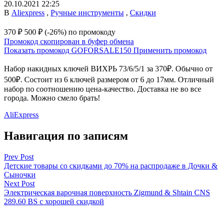
20.10.2021 22:25
В
Aliexpress
,
Ручные инструменты
,
Скидки
370 ₽
500 ₽
(-26%)
по промокоду
Промокод скопирован в буфер обмена
Показать промокод
GOFORSALE150
Применить промокод
Набор накидных ключей ВИХРЬ 73/6/5/1 за 370₽. Обычно от
500₽. Состоит из 6 ключей размером от 6 до 17мм. Отличный
набор по соотношению цена-качество. Доставка не во все
города. Можно смело брать!
AliExpress
Навигация по записям
Prev Post
Детские товары со скидками до 70% на распродаже в Дочки &
Сыночки
Next Post
Электрическая варочная поверхность Zigmund & Shtain CNS
289.60 BS с хорошей скидкой