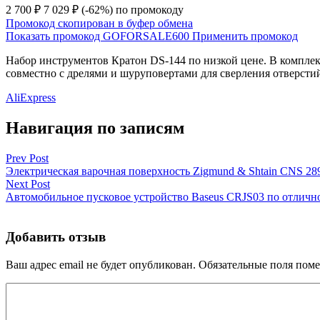
2 700 ₽
7 029 ₽
(-62%)
по промокоду
Промокод скопирован в буфер обмена
Показать промокод
GOFORSALE600
Применить промокод
Набор инструментов Кратон DS-144 по низкой цене. В комплект
совместно с дрелями и шуруповертами для сверления отверсти
AliExpress
Навигация по записям
Prev Post
Электрическая варочная поверхность Zigmund & Shtain CNS 28
Next Post
Автомобильное пусковое устройство Baseus CRJS03 по отличн
Добавить отзыв
Ваш адрес email не будет опубликован.
Обязательные поля пом