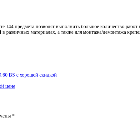
е 144 предмета позволят выполнить большое количество работ в 
й в различных материалах, а также для монтажа/демонтажа креп
9.60 BS с хорошей скидкой
ой цене
ечены
*