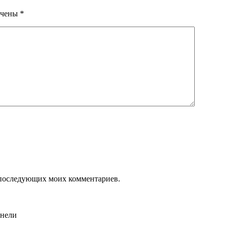
ечены
*
ля последующих моих комментариев.
анели