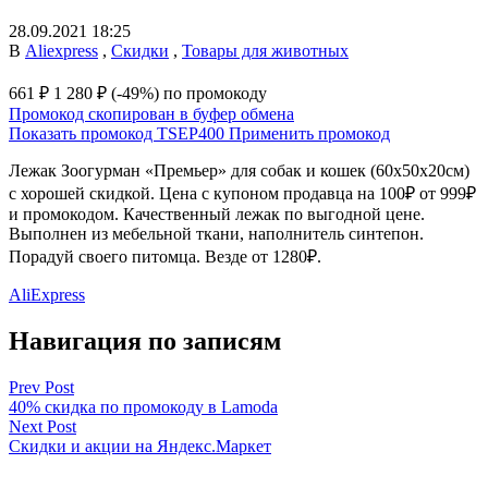
28.09.2021 18:25
В
Aliexpress
,
Скидки
,
Товары для животных
661 ₽
1 280 ₽
(-49%)
по промокоду
Промокод скопирован в буфер обмена
Показать промокод
TSEP400
Применить промокод
Лежак Зоогурман «Премьер» для собак и кошек (60х50х20см)
с хорошей скидкой. Цена с купоном продавца на 100₽ от 999₽
и промокодом. Качественный лежак по выгодной цене.
Выполнен из мебельной ткани, наполнитель синтепон.
Порадуй своего питомца. Везде от 1280₽.
AliExpress
Навигация по записям
Prev Post
40% скидка по промокоду в Lamoda
Next Post
Скидки и акции на Яндекс.Маркет