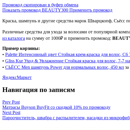
Промокод скопирован в буфер обмена
Показать промокод
BEAUTY300
Применить промокод
Краска, шампунь и другие средства марок Шварцкопф, Сьёсс п
Различные средства для ухода за волосами от популярной комп
из каталога
на сумму от 1000₽ и применить промокод:
BEAUT
Пример корзины:
•
Palette Интенсивный цвет Стойкая крем-краска для волос, C6
•
Gliss Kur Уход & Увлажнение Стойкая краска для волос, 7-7 
•
СЬЁСС Men шампунь Power для нормальных волос, 450 мл
за
ЯндексМаркет
Навигация по записям
Prev Post
Матрасы Buyson BuyFit со скидкой 10% по промокоду
Next Post
Пароочиститель, швабра с распылителем, насадки из микрофи