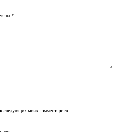
ечены
*
ля последующих моих комментариев.
анели