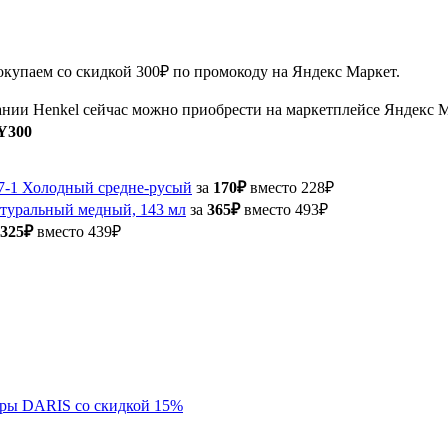
окупаем со скидкой 300₽ по промокоду на Яндекс Маркет.
ании Henkel сейчас можно приобрести на маркетплейсе Яндекс М
Y300
 7-1 Холодный средне-русый
за
170₽
вместо 228₽
натуральный медный, 143 мл
за
365₽
вместо 493₽
325₽
вместо 439₽
бры DARIS со скидкой 15%