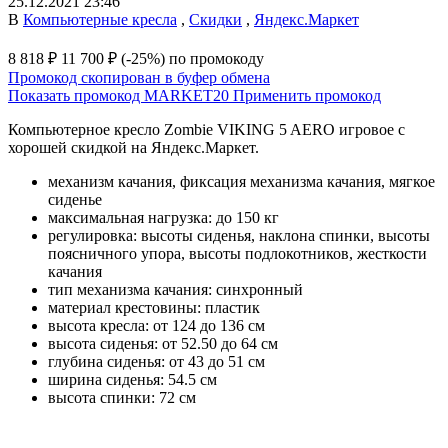
25.12.2021 23:46
В
Компьютерные кресла
,
Скидки
,
Яндекс.Маркет
8 818 ₽
11 700 ₽
(-25%)
по промокоду
Промокод скопирован в буфер обмена
Показать промокод
MARKET20
Применить промокод
Компьютерное кресло Zombie VIKING 5 AERO игровое с
хорошей скидкой на Яндекс.Маркет.
механизм качания, фиксация механизма качания, мягкое
сиденье
максимальная нагрузка: до 150 кг
регулировка: высоты сиденья, наклона спинки, высоты
поясничного упора, высоты подлокотников, жесткости
качания
тип механизма качания: синхронный
материал крестовины: пластик
высота кресла: от 124 до 136 см
высота сиденья: от 52.50 до 64 см
глубина сиденья: от 43 до 51 см
ширина сиденья: 54.5 см
высота спинки: 72 см