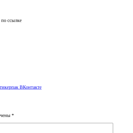
 по ссылке
 стикерпак ВКонтакте
ечены
*