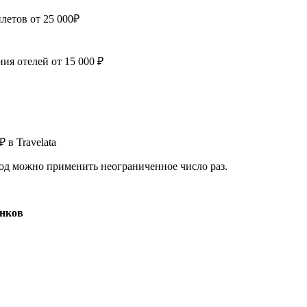
летов от 25 000₽
ия отелей от 15 000 ₽
 в Travelata
од можно применить неограниченное число раз.
анков