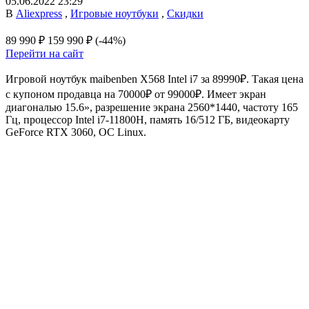
05.06.2022 23:29
В
Aliexpress
,
Игровые ноутбуки
,
Скидки
89 990 ₽
159 990 ₽
(-44%)
Перейти на сайт
Игровой ноутбук maibenben X568 Intel i7 за 89990₽. Такая цена
с купоном продавца на 70000₽ от 99000₽. Имеет экран
диагональю 15.6», разрешение экрана 2560*1440, частоту 165
Гц, процессор Intel i7-11800H, память 16/512 ГБ, видеокарту
GeForce RTX 3060, ОС Linux.