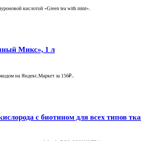
уроновой кислотой «Green tea with mint».
чный Микс», 1 л
кодом на Яндекс.Маркет за 156₽..
кислорода с биотином для всех типов т