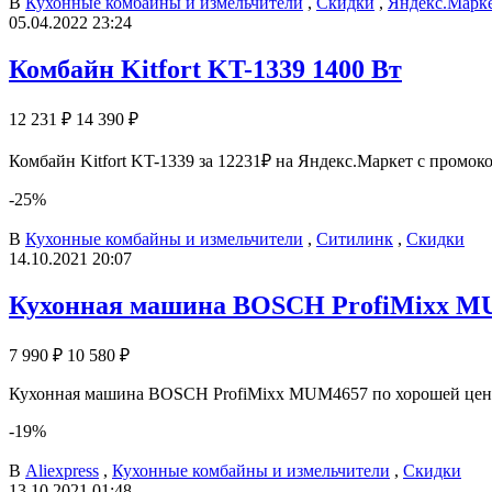
В
Кухонные комбайны и измельчители
,
Скидки
,
Яндекс.Марк
05.04.2022 23:24
Комбайн Kitfort KT-1339 1400 Вт
12 231 ₽
14 390 ₽
Комбайн Kitfort KT-1339 за 12231₽ на Яндекс.Маркет с промоко
-25%
В
Кухонные комбайны и измельчители
,
Ситилинк
,
Скидки
14.10.2021 20:07
Кухонная машина BOSCH ProfiMixx MU
7 990 ₽
10 580 ₽
Кухонная машина BOSCH ProfiMixx MUM4657 по хорошей цене 
-19%
В
Aliexpress
,
Кухонные комбайны и измельчители
,
Скидки
13.10.2021 01:48