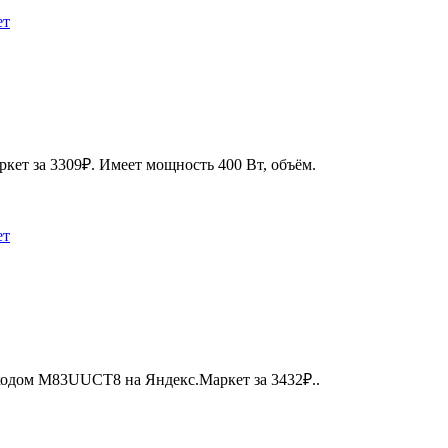
ет
кет за 3309₽. Имеет мощность 400 Вт, объём.
ет
окодом M83UUCT8 на Яндекс.Маркет за 3432₽..