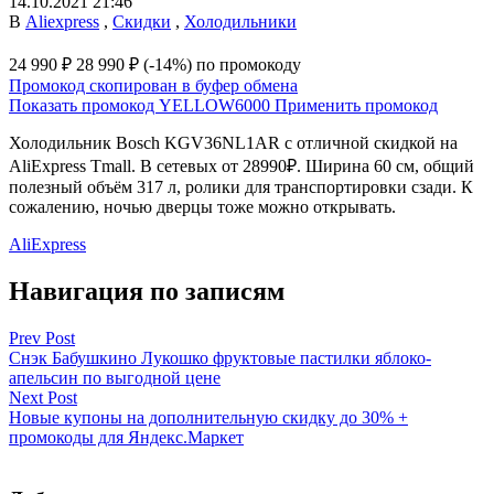
14.10.2021 21:46
В
Aliexpress
,
Скидки
,
Холодильники
24 990 ₽
28 990 ₽
(-14%)
по промокоду
Промокод скопирован в буфер обмена
Показать промокод
YELLOW6000
Применить промокод
Холодильник Bosch KGV36NL1AR с отличной скидкой на
AliExpress Tmall. В сетевых от 28990₽. Ширина 60 см, общий
полезный объём 317 л, ролики для транспортировки сзади. К
сожалению, ночью дверцы тоже можно открывать.
AliExpress
Навигация по записям
Prev Post
Снэк Бабушкино Лукошко фруктовые пастилки яблоко-
апельсин по выгодной цене
Next Post
Новые купоны на дополнительную скидку до 30% +
промокоды для Яндекс.Маркет