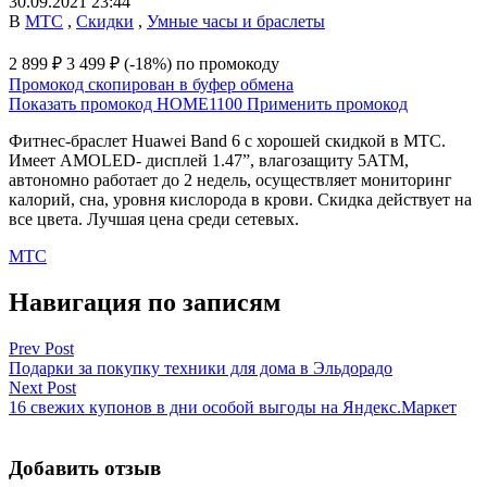
30.09.2021 23:44
В
МТС
,
Скидки
,
Умные часы и браслеты
2 899 ₽
3 499 ₽
(-18%)
по промокоду
Промокод скопирован в буфер обмена
Показать промокод
HOME1100
Применить промокод
Фитнес-браслет Huawei Band 6 с хорошей скидкой в МТС.
Имеет AMOLED- дисплей 1.47”, влагозащиту 5АТМ,
автономно работает до 2 недель, осуществляет мониторинг
калорий, сна, уровня кислорода в крови. Скидка действует на
все цвета. Лучшая цена среди сетевых.
МТС
Навигация по записям
Prev Post
Подарки за покупку техники для дома в Эльдорадо
Next Post
16 свежих купонов в дни особой выгоды на Яндекс.Маркет
Добавить отзыв