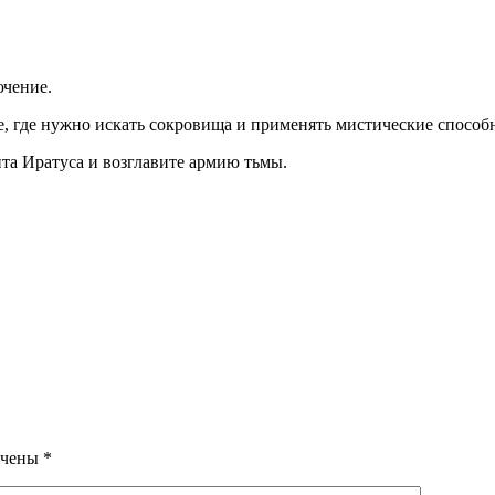
ючение.
, где нужно искать сокровища и применять мистические способ
нта Иратуса и возглавите армию тьмы.
ечены
*