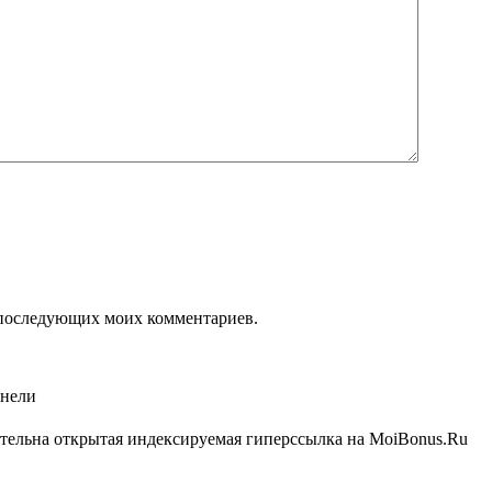
ля последующих моих комментариев.
анели
ательна открытая индексируемая гиперссылка на MoiBonus.Ru