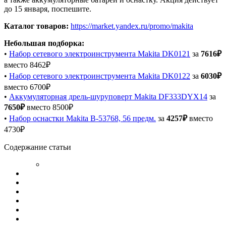
до 15 января, поспешите.
Каталог товаров:
https://market.yandex.ru/promo/makita
Небольшая подборка:
•
Набор сетевого электроинструмента Makita DK0121
за
7616₽
вместо 8462₽
•
Набор сетевого электроинструмента Makita DK0122
за
6030₽
вместо 6700₽
•
Аккумуляторная дрель-шуруповерт Makita DF333DYX14
за
7650₽
вместо 8500₽
•
Набор оснастки Makita B-53768, 56 предм.
за
4257₽
вместо
4730₽
Содержание статьи