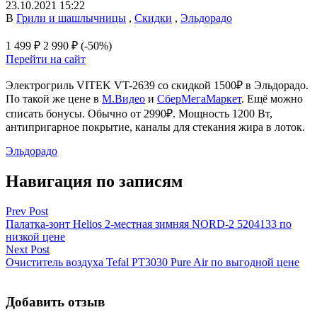
23.10.2021 15:22
В
Грили и шашлычницы
,
Скидки
,
Эльдорадо
1 499 ₽
2 990 ₽
(-50%)
Перейти на сайт
Электрогриль VITEK VT-2639 со скидкой 1500₽ в Эльдорадо.
По такой же цене в
М.Видео
и
СберМегаМаркет
. Ещё можно
списать бонусы. Обычно от 2990₽. Мощность 1200 Вт,
антипригарное покрытие, каналы для стекания жира в лоток.
Эльдорадо
Навигация по записям
Prev Post
Палатка-зонт Helios 2-местная зимняя NORD-2 5204133 по
низкой цене
Next Post
Очиститель воздуха Tefal PT3030 Pure Air по выгодной цене
Добавить отзыв