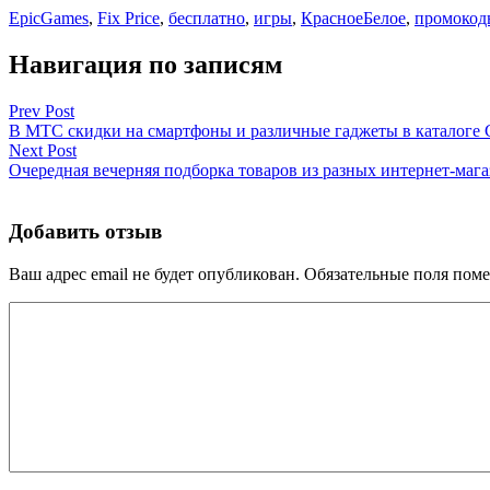
EpicGames
,
Fix Price
,
бесплатно
,
игры
,
КрасноеБелое
,
промокод
Навигация по записям
Prev Post
В МТС скидки на смартфоны и различные гаджеты в каталоге 
Next Post
Очередная вечерняя подборка товаров из разных интернет-маг
Добавить отзыв
Ваш адрес email не будет опубликован.
Обязательные поля пом