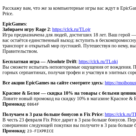
Расскажу вам, что же за компьютерные игры вас ждут в EpicGam
Price.
EpicGames
:
Забираем игру Rage 2
:
https://clck.ru/TLojr
Игра предназначена для людей, достигших 18 лет. Ваш герой —
вас остаётся единственный выход: вступить в бескомпромиссну
транспорт и открытый мир пустошей. Путешествуя по нему, в
Правительством.
Бесплатная игра — Absolute Drift
:
https://clck.ru/TLokj
Вы сможете испытать неповторимые ощущения от вождения. Про
горных серпантинах, получая трофеи и участвуя в элитных со
Все акции EpicGames на сайте смотрите здесь
:
https://moibonus
Красное & Белое — скидка 10% на товары с белыми ценни
Ловите новый промокод на скидку 10% в магазине Красное & Б
Промокод
:
0864F
Получаем в 3 раза больше бонусов в Fix Price
:
https://clck.ru/
В честь 23 февраля Fix Price дарит в 3 раза больше бонусов.
совершении следующей покупки вы получите в 3 раза больше бал
Промокод
:
23-FIXPRICE