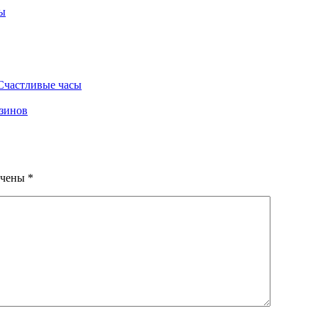
ы
Счастливые часы
азинов
ечены
*