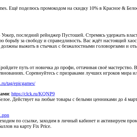
es. Ещё поделюсь промокодом на скидку 10% в Красное & Белое. 
 Уокер, последний рейнджер Пустошей. Стремясь удержать власт
ю борьбу за свободу и справедливость. Вас ждёт настоящий хаос
ы должны выжить в стычках с безжалостными головорезами и от
йдите путь от новичка до профи, оттачивая своё мастерство. В
ревнованиях. Соревнуйтесь с призраками лучших игроков мира и
.ru/tag/epicgames/
ками
:
https://clck.ru/KQNP9
елое. Действует на любые товары с белыми ценниками до 4 мар
TLppn
 Переходим по ссылке, заходим в личный кабинет и активируем п
лов на карту Fix Price.