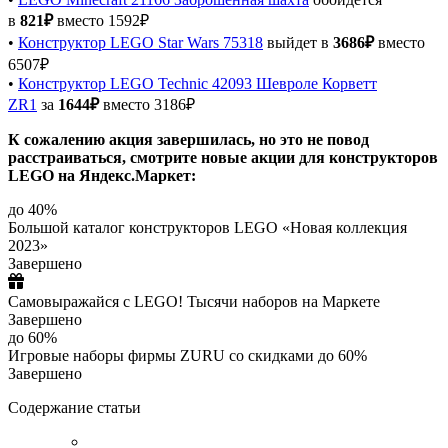
в
821₽
вместо 1592₽
•
Конструктор LEGO Star Wars 75318
выйдет в
3686₽
вместо
6507₽
•
Конструктор LEGO Technic 42093 Шевроле Корветт
ZR1
за
1644₽
вместо 3186₽
К сожалению акция завершилась, но это не повод
расстраиваться, смотрите новые акции для конструкторов
LEGO на Яндекс.Маркет:
до 40%
Большой каталог конструкторов LEGO «Новая коллекция
2023»
Завершено
Самовыражайся с LEGO! Тысячи наборов на Маркете
Завершено
до 60%
Игровые наборы фирмы ZURU со скидками до 60%
Завершено
Содержание статьи