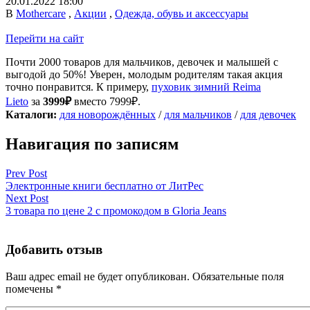
20.01.2022 18:00
В
Mothercare
,
Акции
,
Одежда, обувь и аксессуары
Перейти на сайт
Почти 2000 товаров для мальчиков, девочек и малышей с
выгодой до 50%! Уверен, молодым родителям такая акция
точно понравится. К примеру,
пуховик зимний Reima
Lieto
за
3999₽
вместо 7999₽.
Каталоги:
для новорождённых
/
для мальчиков
/
для девочек
Навигация по записям
Prev Post
Электронные книги бесплатно от ЛитРес
Next Post
3 товара по цене 2 с промокодом в Gloria Jeans
Добавить отзыв
Ваш адрес email не будет опубликован.
Обязательные поля
помечены
*