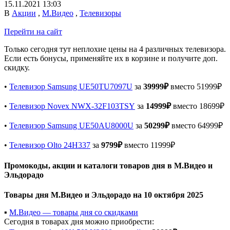
15.11.2021 13:03
В
Акции
,
М.Видео
,
Телевизоры
Перейти на сайт
Только сегодня тут неплохие цены на 4 различных телевизора.
Если есть бонусы, применяйте их в корзине и получите доп.
скидку.
•
Телевизор Samsung UE50TU7097U
за
39999₽
вместо 51999₽
•
Телевизор Novex NWX-32F103TSY
за
14999₽
вместо 18699₽
•
Телевизор Samsung UE50AU8000U
за
50299₽
вместо 64999₽
•
Телевизор Olto 24H337
за
9799₽
вместо 11999₽
Промокоды, акции и каталоги товаров дня в М.Видео и
Эльдорадо
Товары дня М.Видео и Эльдорадо на 10 октября 2025
▪️
М.Видео — товары дня со скидками
Сегодня в товарах дня можно приобрести: