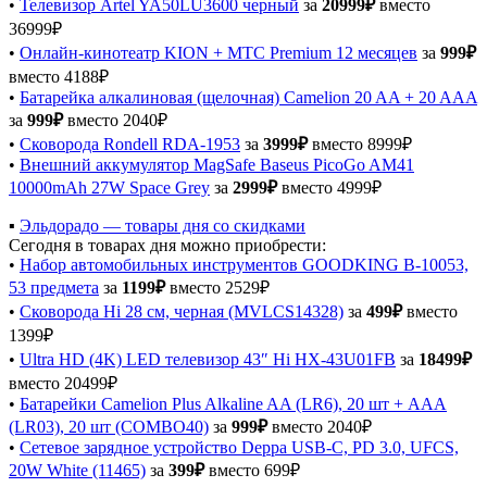
•
Телевизор Artel YA50LU3600 черный
за
20999₽
вместо
36999₽
•
Онлайн-кинотеатр KION + МТС Premium 12 месяцев
за
999₽
вместо 4188₽
•
Батарейка алкалиновая (щелочная) Camelion 20 AA + 20 AAA
за
999₽
вместо 2040₽
•
Сковорода Rondell RDA-1953
за
3999₽
вместо 8999₽
•
Внешний аккумулятор MagSafe Baseus PicoGo AM41
10000mAh 27W Space Grey
за
2999₽
вместо 4999₽
▪️
Эльдорадо — товары дня со скидками
Сегодня в товарах дня можно приобрести:
•
Набор автомобильных инструментов GOODKING B-10053,
53 предмета
за
1199₽
вместо 2529₽
•
Сковорода Hi 28 см, черная (MVLCS14328)
за
499₽
вместо
1399₽
•
Ultra HD (4K) LED телевизор 43″ Hi HX-43U01FB
за
18499₽
вместо 20499₽
•
Батарейки Camelion Plus Alkaline AA (LR6), 20 шт + AAA
(LR03), 20 шт (COMBO40)
за
999₽
вместо 2040₽
•
Сетевое зарядное устройство Deppa USB-C, PD 3.0, UFCS,
20W White (11465)
за
399₽
вместо 699₽