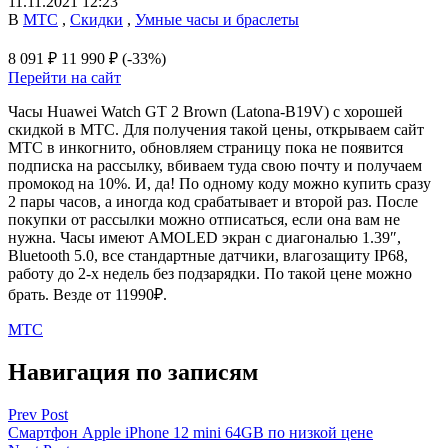
11.11.2021 12:23
В
МТС
,
Скидки
,
Умные часы и браслеты
8 091 ₽
11 990 ₽
(-33%)
Перейти на сайт
Часы Huawei Watch GT 2 Brown (Latona-B19V) с хорошей
скидкой в МТС. Для получения такой цены, открываем сайт
МТС в инкогнито, обновляем страницу пока не появится
подписка на рассылку, вбиваем туда свою почту и получаем
промокод на 10%. И, да! По одному коду можно купить сразу
2 пары часов, а иногда код срабатывает и второй раз. После
покупки от рассылки можно отписаться, если она вам не
нужна. Часы имеют AMOLED экран с диагональю 1.39″,
Bluetooth 5.0, все стандартные датчики, влагозащиту IP68,
работу до 2-х недель без подзарядки. По такой цене можно
брать. Везде от 11990₽.
МТС
Навигация по записям
Prev Post
Смартфон Apple iPhone 12 mini 64GB по низкой цене