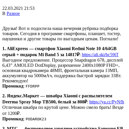
22.03.2021 21:53
В
Разное
Друзья! Вот и подоспела наша вечерняя рубрика подборка
товаров. Сегодня в программе смартфоны, планшет, тостер,
наушники и другие товары по выгодным ценам. Погнали!
1. AliExpress — смартфон Xiaomi Redmi Note 10 4/64GB
серый + подарок Mi Band 5 за 14817₽
:
https://ali.ski/bc59tT
Выгодное предложение. Процессор Snapdragon 678, дисплей
6,43” AMOLED DotDisplay, разрешение 2400x1080P FHD+,
основная квадрокамера 48MП, фронтальная камера 13MП,
аккумулятор на 5000мАч, поддержка быстрой зарядки 33Вт.
Рекомендую!
Промокод
:
FFDRPP
2. Яндекс.Маркет — швабра Xiaomi с распылителем
Deerma Spray Mop TB500, белый за 808₽
:
https://ya.cc/PyNfh
Отличная швабра по крутой цене. Можно смело брать! Везде
от 1200₽.
Промокод
:
PODAROK23
3. МТС — беспроводное зарядное устройство Samsung EP-