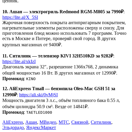
ценник.
10. Ашан — электрогриль Redmond RGM-M805 за 7990₽
:
https://lite.al/X_5Sl
Жарочная поверхность покрыта антипригарным покрытием,
нагревательные элементы расположены сверху и снизу. Для
приготовления блюд можно использовать 7 программ. Точно
есть в Москве и Питере, проверяй свой город. В других
крупных магазинах от 9400₽.
11. Ситилинк — телевизор KIVI 32H510KD за 9282₽
:
https://lite.al/xkIzI
Диагональ экрана 32″, разрешение 1366х768, 2 динамика
общей мощностью 16 Вт. В других магазинах от 12990₽.
Промокод
:
KINO
12. AliExpress Tmall — бензопила Oleo-Mac GSH 51 за
12990₽
:
https://ali.ski/0vMjSI
Мощность двигателя 3 л.с., объём топливного бака 0.55 л,
объём цилиндра 50.9 см³. Везде от 14841₽.
Промокод
:
TAETLED1000
AliExpress
,
Ашан
,
МВидео
,
МТС
,
Связной
,
Ситилинк
,
Эльдорадо
,
ЯндексМаркет