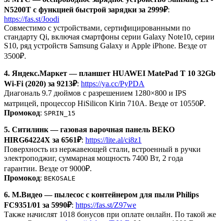
N5200T с функцией быстрой зарядки за 2999₽
:
https://fas.st/Joodi
Совместимо с устройствами, сертифицированными по
стандарту Qi, включая смартфоны серии Galaxy Note10, серии
S10, ряд устройств Samsung Galaxy и Apple iPhone. Везде от
3500₽.
4. Яндекс.Маркет — планшет HUAWEI MatePad T 10 32Gb
Wi-Fi (2020) за 9213₽
:
https://ya.cc/PyPDA
Диагональ 9.7 дюймов с разрешением 1280×800 и IPS
матрицей, процессор HiSilicon Kirin 710A. Везде от 10550₽.
Промокод
:
SPRIN_15
5. Ситилинк — газовая варочная панель BEKO
HIRG64224X за 6561₽
:
https://lite.al/ci8z1
Поверхность из нержавеющей стали, встроенный в ручки
электроподжиг, суммарная мощность 7400 Вт, 2 года
гарантии. Везде от 9000₽.
Промокод
:
BEKOSALE
6. М.Видео — пылесос с контейнером для пыли Philips
FC9351/01 за 5990₽
:
https://fas.st/Z97we
Также начислят 1018 бонусов при оплате онлайн. По такой же