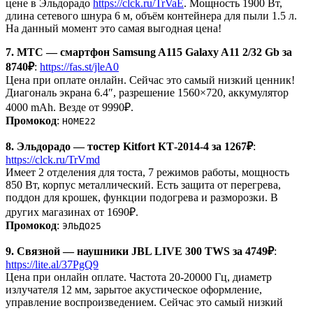
цене в Эльдорадо
https://clck.ru/TrVaE
. Мощность 1900 Вт,
длина сетевого шнура 6 м, объём контейнера для пыли 1.5 л.
На данный момент это самая выгодная цена!
7. МТС — смартфон Samsung A115 Galaxy A11 2/32 Gb за
8740₽
:
https://fas.st/jleA0
Цена при оплате онлайн. Сейчас это самый низкий ценник!
Диагональ экрана 6.4″, разрешение 1560×720, аккумулятор
4000 mAh. Везде от 9990₽.
Промокод
:
HOME22
8. Эльдорадо — тостер Kitfort КТ-2014-4 за 1267₽
:
https://clck.ru/TrVmd
Имеет 2 отделения для тоста, 7 режимов работы, мощность
850 Вт, корпус металлический. Есть защита от перегрева,
поддон для крошек, функции подогрева и разморозки. В
других магазинах от 1690₽.
Промокод
:
ЭЛЬДО25
9. Связной — наушники JBL LIVE 300 TWS за 4749₽
:
https://lite.al/37PgQ9
Цена при онлайн оплате. Частота 20-20000 Гц, диаметр
излучателя 12 мм, зарытое акустическое оформление,
управление воспроизведением. Сейчас это самый низкий