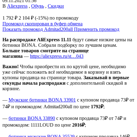
09.11.2021 01:56
В
Aliexpress
,
Обувь
,
Скидки
1 792 ₽
2 104 ₽
(-15%)
по промокоду
Промокод скопирован в буфер обмена
Показать промокод
Admitad200all
Применить промокод
На распродаже AliExpress 11.11
будут самые низкие цены на
ботинки BONA. Собрали подборку по лучшим ценам.
Больше товаров смотрите на странице
магазина
—
https://aliexpress.ru/st…043
Важно!
Чтобы приобрести их по крутой цене, необходимо
уже сейчас положить всё необходимое в корзину и взять
купоны продавца на странице товара.
Заказывай в первые
секунды начала распродажи
с дополнительной скидкой в
корзине.
—
Мужские ботинки BONA 33901
с купоном продавца 73₽ от
74₽ и промокодом: Admitad200all по цене
1792₽
;
—
ботинки BONA 33890
с купоном продавца 73₽ от 74₽ и
промокодом: 1111LOUD по цене
2016₽
;
—
ботинки мужские BONA 35529
с купоном продавца 146₽