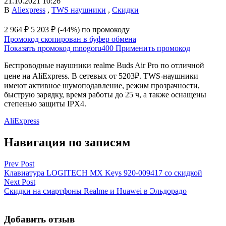
21.10.2021 10:26
В
Aliexpress
,
TWS наушники
,
Скидки
2 964 ₽
5 203 ₽
(-44%)
по промокоду
Промокод скопирован в буфер обмена
Показать промокод
mnogoru400
Применить промокод
Беспроводные наушники realme Buds Air Pro по отличной
цене на AliExpress. В сетевых от 5203₽. TWS-наушники
имеют активное шумоподавление, режим прозрачности,
быструю зарядку, время работы до 25 ч, а также оснащены
степенью защиты IPX4.
AliExpress
Навигация по записям
Prev Post
Клавиатура LOGITECH MX Keys 920-009417 со скидкой
Next Post
Скидки на смартфоны Realme и Huawei в Эльдорадо
Добавить отзыв