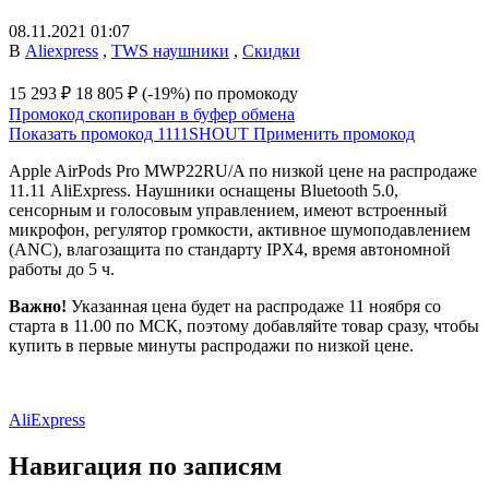
08.11.2021 01:07
В
Aliexpress
,
TWS наушники
,
Скидки
15 293 ₽
18 805 ₽
(-19%)
по промокоду
Промокод скопирован в буфер обмена
Показать промокод
1111SHOUT
Применить промокод
Apple AirPods Pro MWP22RU/A по низкой цене на распродаже
11.11 AliExpress. Наушники оснащены Bluetooth 5.0,
сенсорным и голосовым управлением, имеют встроенный
микрофон, регулятор громкости, активное шумоподавлением
(ANC), влагозащита по стандарту IPX4, время автономной
работы до 5 ч.
Важно!
Указанная цена будет на распродаже 11 ноября со
старта в 11.00 по МСК, поэтому добавляйте товар сразу, чтобы
купить в первые минуты распродажи по низкой цене.
AliExpress
Навигация по записям