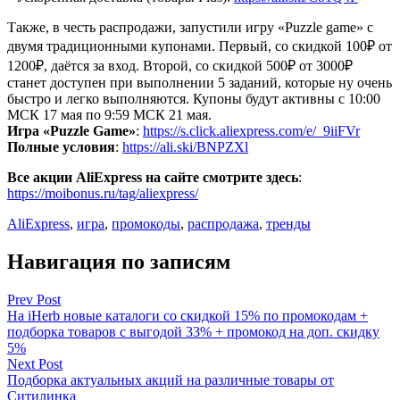
Также, в честь распродажи, запустили игру «Puzzle game» с
двумя традиционными купонами. Первый, со скидкой 100₽ от
1200₽, даётся за вход. Второй, со скидкой 500₽ от 3000₽
станет доступен при выполнении 5 заданий, которые ну очень
быстро и легко выполняются. Купоны будут активны с 10:00
МСК 17 мая по 9:59 МСК 21 мая.
Игра «Puzzle Game»
:
https://s.click.aliexpress.com/e/_9iiFVr
Полные условия
:
https://ali.ski/BNPZXl
Все акции AliExpress на сайте смотрите здесь
:
https://moibonus.ru/tag/aliexpress/
AliExpress
,
игра
,
промокоды
,
распродажа
,
тренды
Навигация по записям
Prev Post
На iHerb новые каталоги со скидкой 15% по промокодам +
подборка товаров с выгодой 33% + промокод на доп. скидку
5%
Next Post
Подборка актуальных акций на различные товары от
Ситилинка