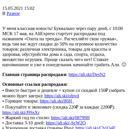
15.05.2021 15:02
В
Разное
У меня классная новость! Буквально через пару дней, с 10:00
МСК 17 мая, на AliExpress стартует распродажа под
названием «Охота на тренды». Расчехляйте свои «ружья»,
ведь там вас ждут скидки до 50% на огромное количество
товаров: различная электроника, товары для красоты и
здоровья, обустройства дома и сада, спорта, отдыха,
множество игрушек. Проще сказать чего нет! Ставьте
напоминание и уже в понедельник начинайте грабить Али. 🙂
Главная страница распродажи
:
https://ali.ski/DesN2
Основные ссылки распродажи
:
• Вместе быстрее и дешевле + купон со скидкой 150₽ (забрать
можно будет завтра):
https://ali.ski/ofpvd
• Горящие товары:
https://ali.ski/lf6H_
• Покупайте и экономьте (скидка 220₽ за каждые 2200₽):
https://ali.ski/J9SsXr
• Жаркий гид по стилю:
https://ali.ski/08799H
• Доставка 3-10 дней:
https://ali.ski/-ScW2O
• Ускоренная доставка (товары Plus):
https://ali.ski/Cb1Q4F