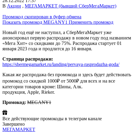
28.12.2022 17:37
В
Акции
,
МЕГАМАРКЕТ (бывший СберМегаМаркет)
Промокод скопирован в буфер обмена
Показать промокод
MEGANY1
Применить промокод
Новый год ещё не наступил, а СберМегаМаркет уже
анонсировал первую распродажу в новом году под названием
«Мега Хит» со скидками до 75%. Распродажа стартует 01
января 2023 года и продлится до 16 января.
Страница распродажи:
https://sbermegamarket.ru/landing/pervaya-rasprodazha-goda/
Какая же распродажа без промокода и здесь будет действовать
промокод со скидкой 1000₽ от 5000₽ для всех и на все
категории товаров кроме: Шины, Алк.
продукция, Apple, Rieker.
Промокод:
MEGANY1
Все действующие промокоды в телеграм канале
Завершено
МЕГАМАРКЕТ