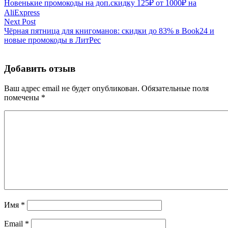
Новенькие промокоды на доп.скидку 125₽ от 1000₽ на
AliExpress
Next Post
Чёрная пятница для книгоманов: скидки до 83% в Book24 и
новые промокоды в ЛитРес
Добавить отзыв
Ваш адрес email не будет опубликован.
Обязательные поля
помечены
*
Имя
*
Email
*