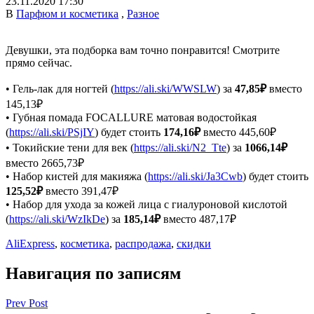
23.11.2020 17:30
В
Парфюм и косметика
,
Разное
Девушки, эта подборка вам точно понравится! Смотрите
прямо сейчас.
• Гель-лак для ногтей (
https://ali.ski/WWSLW
) за
47,85₽
вместо
145,13₽
• Губная помада FOCALLURE матовая водостойкая
(
https://ali.ski/PSjIY
) будет стоить
174,16₽
вместо 445,60₽
• Токийские тени для век (
https://ali.ski/N2_Tte
) за
1066,14₽
вместо 2665,73₽
• Набор кистей для макияжа (
https://ali.ski/Ja3Cwb
) будет стоить
125,52₽
вместо 391,47₽
• Набор для ухода за кожей лица с гиалуроновой кислотой
(
https://ali.ski/WzIkDe
) за
185,14₽
вместо 487,17₽
AliExpress
,
косметика
,
распродажа
,
скидки
Навигация по записям
Prev Post