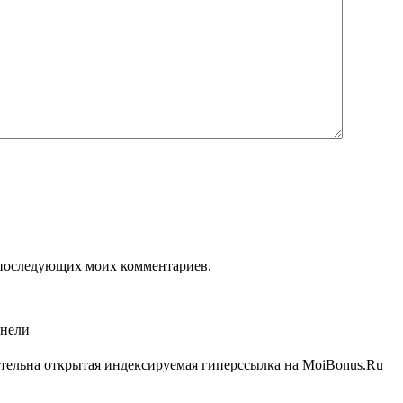
ля последующих моих комментариев.
анели
ательна открытая индексируемая гиперссылка на MoiBonus.Ru