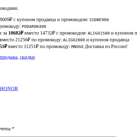
окодами.
9009₽ с купоном продавца и промокодом:
SSDBE900
промокоду:
PODAROK400
): за
10682₽
вместо 14732₽ с промокодом:
и купоном п
ALIGO1500
вместо 21256₽ по промокоду:
и купоном продавца
ALIGO2000
51₽
вместо 11251₽ по промокоду:
Доставка из России!
MNOGO
спродажа
,
скидки
ка HONOR
ечены
*