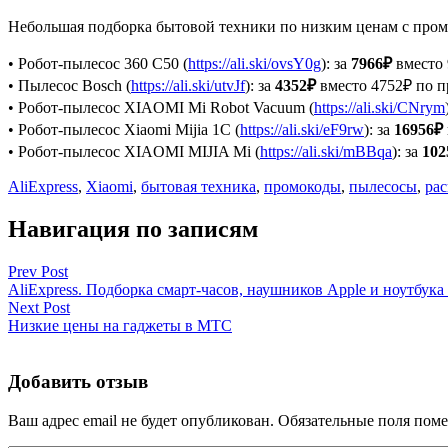
Небольшая подборка бытовой техники по низким ценам с пром
• Робот-пылесос 360 C50 (
https://ali.ski/ovsY0g
): за
7966₽
вместо 
• Пылесос Bosch (
https://ali.ski/utvJf
): за
4352₽
вместо 4752₽ по 
• Робот-пылесос XIAOMI Mi Robot Vacuum (
https://ali.ski/CNrym
• Робот-пылесос Xiaomi Mijia 1C (
https://ali.ski/eF9rw
): за
16956₽
• Робот-пылесос XIAOMI MIJIA Mi (
https://ali.ski/mBBqa
): за
102
AliExpress
,
Xiaomi
,
бытовая техника
,
промокоды
,
пылесосы
,
ра
Навигация по записям
Prev Post
AliExpress. Подборка смарт-часов, наушников Apple и ноутбу
Next Post
Низкие цены на гаджеты в МТС
Добавить отзыв
Ваш адрес email не будет опубликован.
Обязательные поля пом