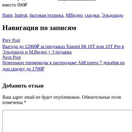
вместо 990₽
Haier
,
Indesit
,
бытовая техника
,
МВидео
,
скидки
,
Эльдорадо
Навигация по записям
Prev Post
Выгода до 12800₽ за предзаказ Xiaomi Mi 10T или 10T Pro в
Эльдорадо и М.Видео + 3 подарка
Next Post
Новенькие промокоды к распродаже AliExpress 7 декабря на
доп.скидку до 1700₽
Добавить отзыв
Ваш адрес email не будет опубликован.
Обязательные поля
помечены
*