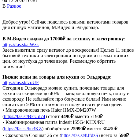
04.12.2020 10:36
В
Разное
Доброе утро! Сейчас поделюсь новыми каталогами товаров
дня от двух магазинов, М.Видео и Эльдорадо.
В М.Видео скидки до 17000₽ на технику и электронику
:
https://fas.st/atWzk
Здесь выкатили сразу каталог до воскресенья! Целых 11 видов
бытовой техники и электроники по одним из самых низких
цен, от ноутбука до телевизора. Рекомендую обратить
внимание!
Низкие цены на товары для кухни от Эльдорадо
:
https://fas.st/fzoUF
Сегодня в Эльдорадо можно купить полезные товары для
кухни со скидками до 40% — микроволновую печь, плиту и
сковороду. Не забывайте про бонусные баллы! Ими можно
списать до 50% от стоимости и получится ещё выгоднее.
• Микроволновая печь Haier HMX-DM207W
(
https://fas.st/BEUd74
) стоит
4490₽
вместо 7190₽
• Комбинированная плита Indesit IS5G4KHX/RU
(
https://fas.st/bu3KZ
) обойдётся в
25990₽
вместо 30490₽
• Сковорода Coolinar 26 см (
https://fas.st/hJfdzS
) всего за
590₽