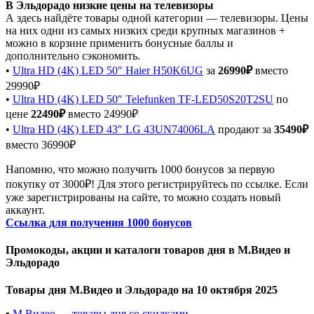
В Эльдорадо низкие цены на телевизоры
А здесь найдёте товары одной категории — телевизоры. Цены
на них одни из самых низких среди крупных магазинов +
можно в корзине применить бонусные баллы и
дополнительно сэкономить.
•
Ultra HD (4K) LED 50″ Haier H50K6UG
за
26990₽
вместо
29990₽
•
Ultra HD (4K) LED 50″ Telefunken TF-LED50S20T2SU
по
цене
22490₽
вместо 24990₽
•
Ultra HD (4K) LED 43″ LG 43UN74006LA
продают за
35490₽
вместо 36990₽
Напомню, что можно получить 1000 бонусов за первую
покупку от 3000₽! Для этого регистрируйтесь по ссылке. Если
уже зарегистрированы на сайте, то можно создать новый
аккаунт.
Ссылка для получения 1000 бонусов
Промокоды, акции и каталоги товаров дня в М.Видео и
Эльдорадо
Товары дня М.Видео и Эльдорадо на 10 октября 2025
▪️
М.Видео — товары дня со скидками