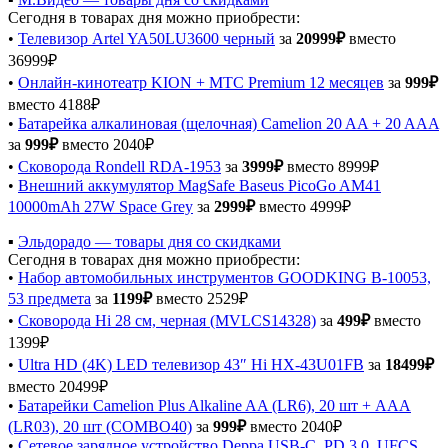
Сегодня в товарах дня можно приобрести:
•
Телевизор Artel YA50LU3600 черный
за
20999₽
вместо
36999₽
•
Онлайн-кинотеатр KION + МТС Premium 12 месяцев
за
999₽
вместо 4188₽
•
Батарейка алкалиновая (щелочная) Camelion 20 AA + 20 AAA
за
999₽
вместо 2040₽
•
Сковорода Rondell RDA-1953
за
3999₽
вместо 8999₽
•
Внешний аккумулятор MagSafe Baseus PicoGo AM41
10000mAh 27W Space Grey
за
2999₽
вместо 4999₽
▪️
Эльдорадо — товары дня со скидками
Сегодня в товарах дня можно приобрести:
•
Набор автомобильных инструментов GOODKING B-10053,
53 предмета
за
1199₽
вместо 2529₽
•
Сковорода Hi 28 см, черная (MVLCS14328)
за
499₽
вместо
1399₽
•
Ultra HD (4K) LED телевизор 43″ Hi HX-43U01FB
за
18499₽
вместо 20499₽
•
Батарейки Camelion Plus Alkaline AA (LR6), 20 шт + AAA
(LR03), 20 шт (COMBO40)
за
999₽
вместо 2040₽
•
Сетевое зарядное устройство Deppa USB-C, PD 3.0, UFCS,