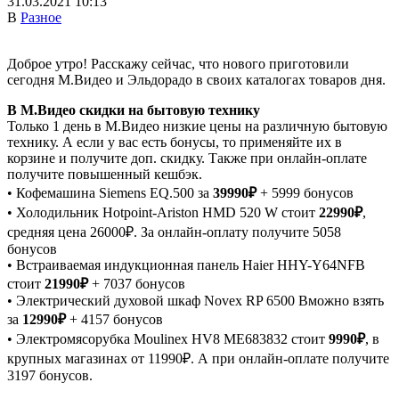
31.03.2021 10:13
В
Разное
Доброе утро! Расскажу сейчас, что нового приготовили
сегодня М.Видео и Эльдорадо в своих каталогах товаров дня.
В М.Видео скидки на бытовую технику
Только 1 день в М.Видео низкие цены на различную бытовую
технику. А если у вас есть бонусы, то применяйте их в
корзине и получите доп. скидку. Также при онлайн-оплате
получите повышенный кешбэк.
• Кофемашина Siemens EQ.500 за
39990₽
+ 5999 бонусов
• Холодильник Hotpoint-Ariston HMD 520 W стоит
22990₽
,
средняя цена 26000₽. За онлайн-оплату получите 5058
бонусов
• Встраиваемая индукционная панель Haier HHY-Y64NFB
стоит
21990₽
+ 7037 бонусов
• Электрический духовой шкаф Novex RP 6500 Bможно взять
за
12990₽
+ 4157 бонусов
• Электромясорубка Moulinex HV8 ME683832 стоит
9990₽
, в
крупных магазинах от 11990₽. А при онлайн-оплате получите
3197 бонусов.