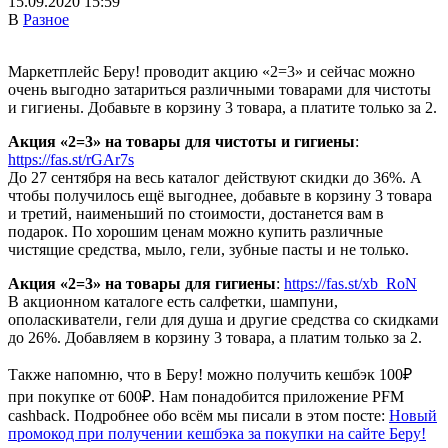
15.09.2020 15:59
В
Разное
Маркетплейс Беру! проводит акцию «2=3» и сейчас можно
очень выгодно затариться различными товарами для чистоты
и гигиены. Добавьте в корзину 3 товара, а платите только за 2.
Акция «2=3» на товары для чистоты и гигиены
:
https://fas.st/rGAr7s
До 27 сентября на весь каталог действуют скидки до 36%. А
чтобы получилось ещё выгоднее, добавьте в корзину 3 товара
и третий, наименьший по стоимости, достанется вам в
подарок. По хорошим ценам можно купить различные
чистящие средства, мыло, гели, зубные пасты и не только.
Акция «2=3» на товары для гигиены
:
https://fas.st/xb_RoN
В акционном каталоге есть салфетки, шампуни,
ополаскиватели, гели для душа и другие средства со скидками
до 26%. Добавляем в корзину 3 товара, а платим только за 2.
Также напомню, что в Беру! можно получить кешбэк 100₽
при покупке от 600₽. Нам понадобится приложение PFM
cashback. Подробнее обо всём мы писали в этом посте:
Новый
промокод при получении кешбэка за покупки на сайте Беру!